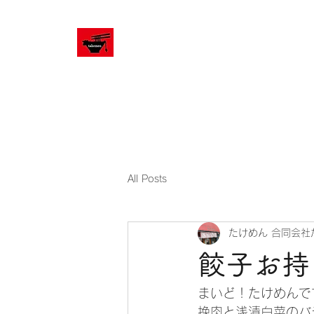
ホーム
All Posts
たけめん 合同会社
餃子お持
まいど！たけめんで
挽肉と浅漬白菜のバ