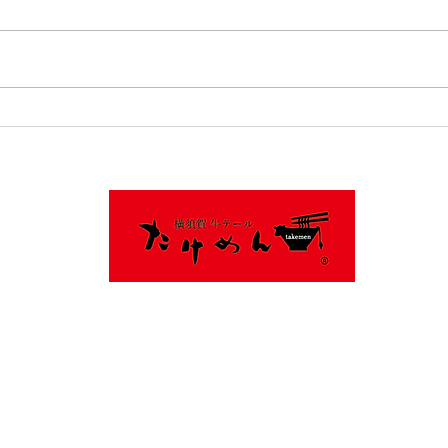
朝ラーやってます
2/
す
046-890-6817
〒238-0026 神奈川県横須賀市小矢部１丁目１−１
平日9:30～15:00
土日祝9：30～15：00
18:00～21:00(LO30分前)
月曜夜定休