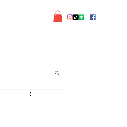
◆通販◆
My Account