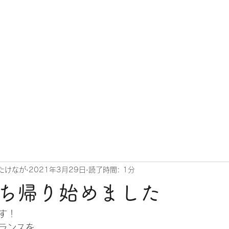
こだわり
メニュー
ネット予約注文
お客様の声
お知らせ
たけなが
2021年3月29日
読了時間: 1分
ち帰り始めました
す！
ランスを