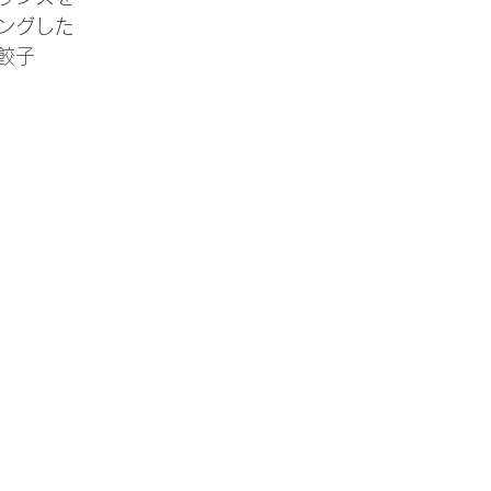
ングした
餃子