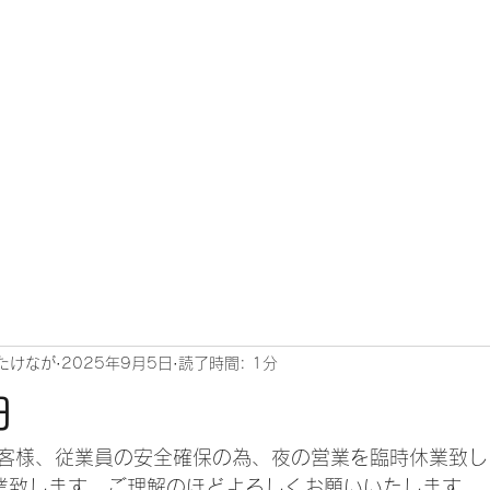
こだわり
メニュー
ネット予約注文
お客様の声
お知らせ
たけなが
2025年9月5日
読了時間: 1分
日
客様、従業員の安全確保の為、夜の営業を臨時休業致し
業致します。ご理解のほどよろしくお願いいたします。