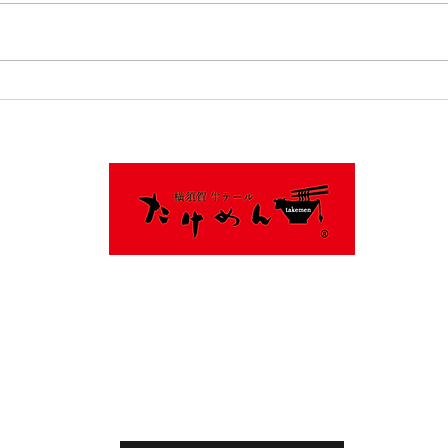
朝ラーやってます
2/
す
046-890-6817
〒238-0026 神奈川県横須賀市小矢部１丁目１−１
平日9:30～15:00
土日祝9：30～15：00
18:00～21:00(LO30分前)
月曜夜定休