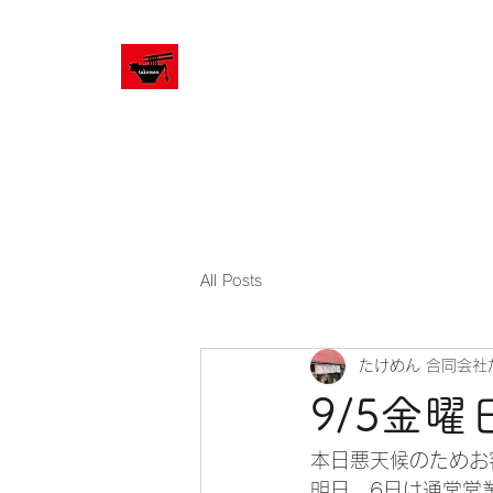
ホーム
All Posts
たけめん 合同会社
9/5金曜
本日悪天候のためお
明日、6日は通常営