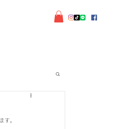
◆通販◆
My Account
ます。